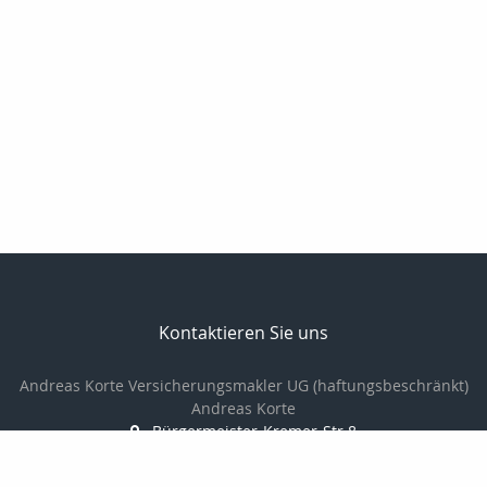
Kontaktieren Sie uns
Andreas Korte Versicherungsmakler UG (haftungsbeschränkt)
Andreas Korte
Bürgermeister-Kremer-Str.8
49733 Haren
05934-3049985