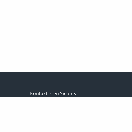
Kontaktieren Sie uns
Andreas Korte Versicherungsmakler UG (haftungsb
Andreas Korte
Bürgermeister-Kremer-Str.8
49733 Haren
05934-3049985