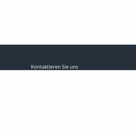
Kontaktieren Sie uns
Andreas Korte Versicherungsmakler UG (haftungsb
Andreas Korte
Bürgermeister-Kremer-Str.8
49733 Haren
05934-3049985
03212-1027525
info@vemako.com
Nachricht schreiben